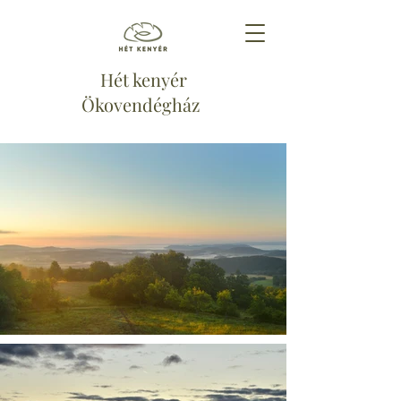
Hét kenyér
Ökovendégház